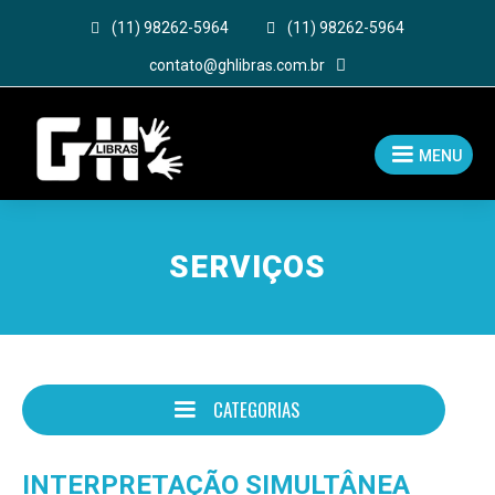

(11) 98262-5964

(11) 98262-5964

contato@ghlibras.com.br
MENU
SERVIÇOS
CATEGORIAS
INTERPRETAÇÃO SIMULTÂNEA