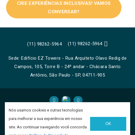
CRIE EXPERIÊNCIAS INCLUSIVAS! VAMOS
CONVERSAR?

(11) 98262-5964
(11) 98262-5964
Sede: Edifício EZ Towers - Rua Arquiteto Olavo Redig de
Campos, 105, Torre B - 24º andar - Chácara Santo
Antônio, São Paulo - SP, 04711-905


Nós usamos cookies e outras tecnologias
para melhorar a sua experiência em nosso
Copyright © 2026 - GH Libras | Acessibilidade em Libras
OK
site. Ao continuar navegando você concorda
-
Desenvolvido por
Construsite Brasil
-
Criação de Sites